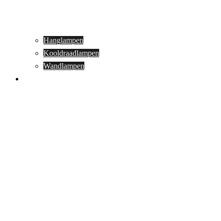
Hanglampen
Kooldraadlampen
Wandlampen
Buitenverlichting