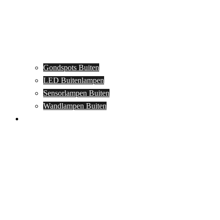
Gondspots Buiten
LED Buitenlampen
Sensorlampen Buiten
Wandlampen Buiten
Specials