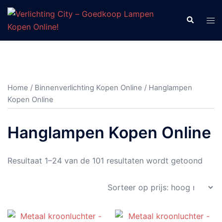
Ga
naar
Zoeken
Tog
de
men
inhoud
Home
/
Binnenverlichting Kopen Online
/ Hanglampen
Kopen Online
Hanglampen Kopen Online
Geso
Resultaat 1–24 van de 101 resultaten wordt getoond
op
prijs:
hoog
naar