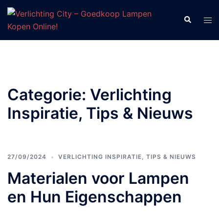
Ga
naar
Zoeken
Tog
de
men
inhoud
Categorie:
Verlichting
Inspiratie, Tips & Nieuws
27/09/2024
VERLICHTING INSPIRATIE, TIPS & NIEUWS
Materialen voor Lampen
en Hun Eigenschappen