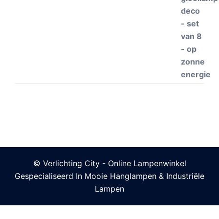
€33.90.
€27.50.
© Verlichting City - Online Lampenwinkel
Gespecialiseerd In Mooie Hanglampen & Industriële
Lampen