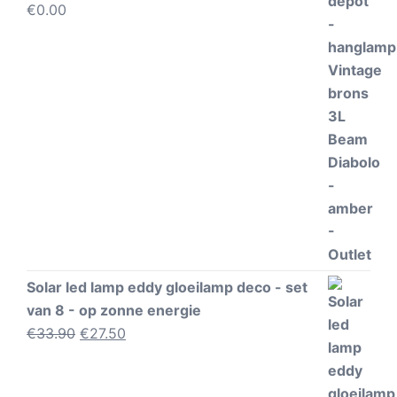
€
0.00
Solar led lamp eddy gloeilamp deco - set
van 8 - op zonne energie
Oorspronkelijke
Huidige
€
33.90
€
27.50
prijs
prijs
was:
is: