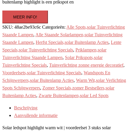
€89.85.
€67.50.
buitenlamp highlight is een prikspot en
MEER INFO!
SKU:
48ae2be93c6c
Categorieën:
Alle Spots,solar Tuinverlichting
Staande Lampen
,
Alle Staande Solarlampen,solar Tuinverlichting
Staande Lampen
,
Herfst Specials,solar Buitenlamp Acties
,
Lente
Specials,solar Tuinverlichting Specials
,
Priklampen,solar
Tuinverlichting Staande Lampen
,
Solar Prikspots,solar
Tuinverlichting Specials
,
Tuinverlichting zonne energie decoratief
,
Voordeelsets,solar Tuinverlichting Specials
,
Wandspots En
Schijnwerpers,solar Buitenlamp Acties
,
Warm Wit,solar Verlichting
Spots Schijnwerpers
,
Zomer Specials,zomer Bestsellers,solar
Buitenlamp Acties
,
Zwarte Buitenlampen,solar Led Spots
Beschrijving
Aanvullende informatie
Solar ledspot highlight warm wit | voordeelset 3 stuks solar