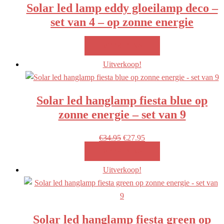
Solar led lamp eddy gloeilamp deco –
set van 4 – op zonne energie
MEER INFO!
Uitverkoop!
Solar led hanglamp fiesta blue op
zonne energie – set van 9
Oorspronkelijke
Huidige
€
34.95
€
27.95
prijs
prijs
MEER INFO!
was:
is:
Uitverkoop!
€34.95.
€27.95.
Solar led hanglamp fiesta green op