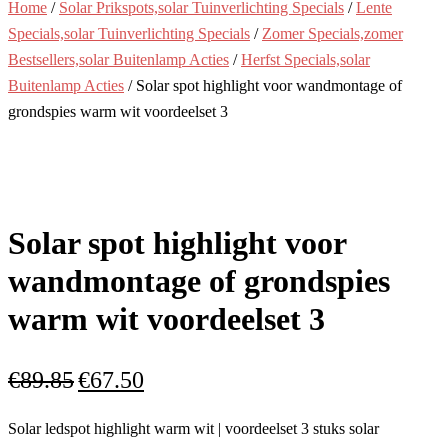
Home
/
Solar Prikspots,solar Tuinverlichting Specials
/
Lente
Specials,solar Tuinverlichting Specials
/
Zomer Specials,zomer
Bestsellers,solar Buitenlamp Acties
/
Herfst Specials,solar
Buitenlamp Acties
/ Solar spot highlight voor wandmontage of
grondspies warm wit voordeelset 3
Solar spot highlight voor
wandmontage of grondspies
warm wit voordeelset 3
Oorspronkelijke
Huidige
€
89.85
€
67.50
prijs
prijs
was:
is:
Solar ledspot highlight warm wit | voordeelset 3 stuks solar