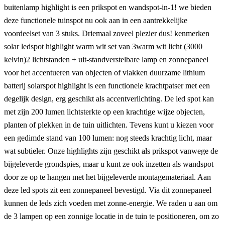
buitenlamp highlight is een prikspot en wandspot-in-1! we bieden
deze functionele tuinspot nu ook aan in een aantrekkelijke
voordeelset van 3 stuks. Driemaal zoveel plezier dus! kenmerken
solar ledspot highlight warm wit set van 3warm wit licht (3000
kelvin)2 lichtstanden + uit-standverstelbare lamp en zonnepaneel
voor het accentueren van objecten of vlakken duurzame lithium
batterij solarspot highlight is een functionele krachtpatser met een
degelijk design, erg geschikt als accentverlichting. De led spot kan
met zijn 200 lumen lichtsterkte op een krachtige wijze objecten,
planten of plekken in de tuin uitlichten. Tevens kunt u kiezen voor
een gedimde stand van 100 lumen: nog steeds krachtig licht, maar
wat subtieler. Onze highlights zijn geschikt als prikspot vanwege de
bijgeleverde grondspies, maar u kunt ze ook inzetten als wandspot
door ze op te hangen met het bijgeleverde montagemateriaal. Aan
deze led spots zit een zonnepaneel bevestigd. Via dit zonnepaneel
kunnen de leds zich voeden met zonne-energie. We raden u aan om
de 3 lampen op een zonnige locatie in de tuin te positioneren, om zo