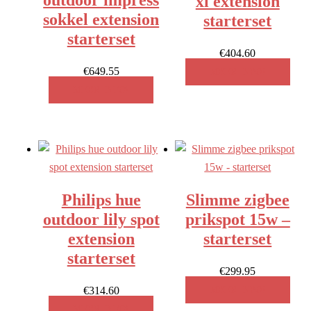
outdoor impress
xl extension
sokkel extension
starterset
starterset
€
404.60
€
649.55
MEER INFO!
MEER INFO!
Philips hue
Slimme zigbee
outdoor lily spot
prikspot 15w –
extension
starterset
starterset
€
299.95
€
314.60
MEER INFO!
MEER INFO!