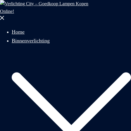
naar:
Menu
sluiten
Home
Binnenverlichting