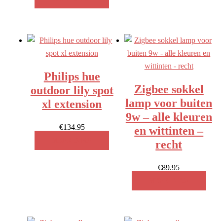
Philips hue
Zigbee sokkel
outdoor lily spot
lamp voor buiten
xl extension
9w – alle kleuren
€
134.95
en wittinten –
MEER INFO!
recht
€
89.95
MEER INFO!