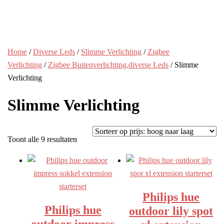
Home
/
Diverse Leds
/
Slimme Verlichting
/
Zigbee
Verlichting
/
Zigbee Buitenverlichting,diverse Leds
/ Slimme
Verlichting
Slimme Verlichting
Gesorteerd
Toont alle 9 resultaten
op
prijs:
hoog
naar
Philips hue
laag
Philips hue
outdoor lily spot