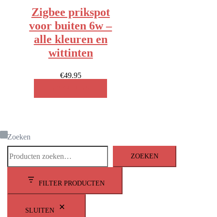
Zigbee prikspot
voor buiten 6w –
alle kleuren en
wittinten
€
49.95
MEER INFO!
Zoeken
ZOEKEN
FILTER PRODUCTEN
SLUITEN