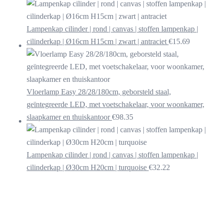
Lampenkap cilinder | rond | canvas | stoffen lampenkap |
cilinderkap | Ø16cm H15cm | zwart | antraciet
€
15.69
Vloerlamp Easy 28/28/180cm, geborsteld staal,
geïntegreerde LED, met voetschakelaar, voor woonkamer,
slaapkamer en thuiskantoor
€
98.35
Lampenkap cilinder | rond | canvas | stoffen lampenkap |
cilinderkap | Ø30cm H20cm | turquoise
€
32.22