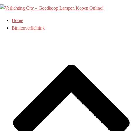
Ga
naar
de
Home
inhoud
Binnenverlichting