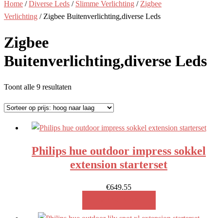
Home
/
Diverse Leds
/
Slimme Verlichting
/
Zigbee
Verlichting
/ Zigbee Buitenverlichting,diverse Leds
Zigbee
Buitenverlichting,diverse Leds
Gesorteerd
Toont alle 9 resultaten
op
prijs:
hoog
naar
Philips hue outdoor impress sokkel
laag
extension starterset
€
649.55
MEER INFO!