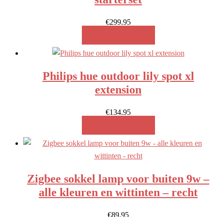
€
299.95
MEER INFO!
Philips hue outdoor lily spot xl
extension
€
134.95
MEER INFO!
Zigbee sokkel lamp voor buiten 9w –
alle kleuren en wittinten – recht
€
89.95