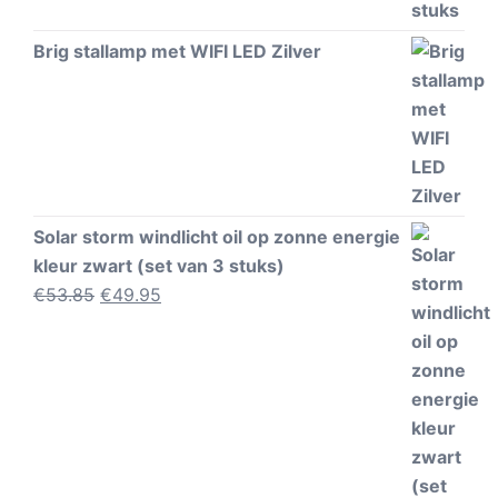
Brig stallamp met WIFI LED Zilver
Solar storm windlicht oil op zonne energie
kleur zwart (set van 3 stuks)
Oorspronkelijke
Huidige
€
53.85
€
49.95
prijs
prijs
was:
is:
€53.85.
€49.95.