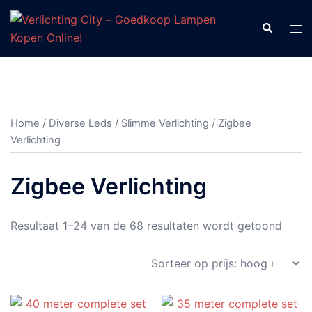
Ga
naar
Zoeken
Tog
de
men
inhoud
Home
/
Diverse Leds
/
Slimme Verlichting
/ Zigbee
Verlichting
Zigbee Verlichting
Gesor
Resultaat 1–24 van de 68 resultaten wordt getoond
op
prijs:
hoog
naar