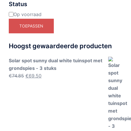
Status
Op voorraad
Beschikbaarheid
TOEPASSEN
Hoogst gewaardeerde producten
Solar spot sunny dual white tuinspot met
grondspies - 3 stuks
Oorspronkelijke
Huidige
€
74.85
€
69.50
prijs
prijs
was:
is:
€74.85.
€69.50.