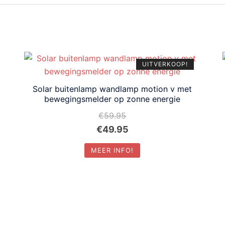
UITVERKOOP!
Solar buitenlamp wandlamp motion v met
bewegingsmelder op zonne energie
€
59.95
Oorspronkelijke
Huidige
€
49.95
prijs
prijs
MEER INFO!
was:
is:
€59.95.
€49.95.