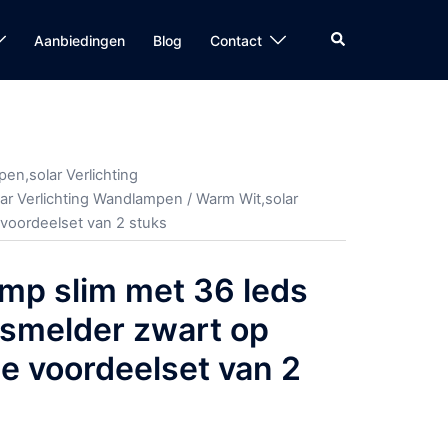
Zoeken
Aanbiedingen
Blog
Contact
en,solar Verlichting
r Verlichting Wandlampen
/
Warm Wit,solar
voordeelset van 2 stuks
mp slim met 36 leds
smelder zwart op
e voordeelset van 2