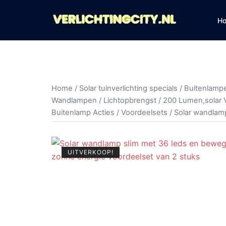
Ga
naar
H
de
inhoud
Home
/
Solar tuinverlichting specials
/
Buitenlampe
Wandlampen
/
Lichtopbrengst
/
200 Lumen,solar 
Buitenlamp Acties
/
Voordeelsets
/ Solar wandlam
UITVERKOOP!