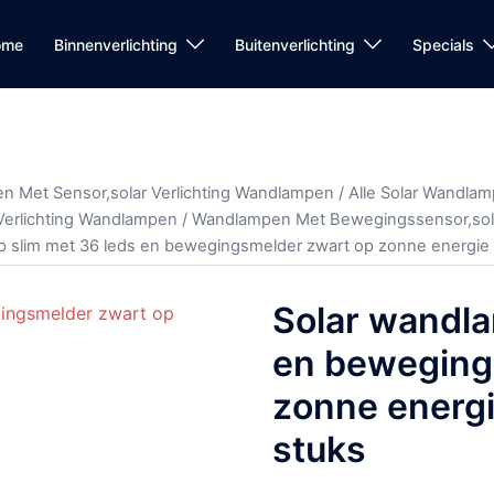
ome
Binnenverlichting
Buitenverlichting
Specials
n Met Sensor,solar Verlichting Wandlampen
/
Alle Solar Wandlamp
Verlichting Wandlampen
/
Wandlampen Met Bewegingssensor,sola
p slim met 36 leds en bewegingsmelder zwart op zonne energie 
Solar wandla
en beweging
zonne energi
stuks