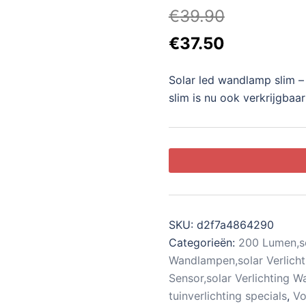
€
39.90
Oorspronkelijke
Huidige
€
37.50
prijs
prijs
Solar led wandlamp slim –
was:
is:
slim is nu ook verkrijgbaar
€39.90.
€37.50.
SKU:
d2f7a4864290
Categorieën:
200 Lumen,so
Wandlampen,solar Verlich
Sensor,solar Verlichting 
tuinverlichting specials
,
Vo