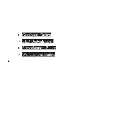
Gondspots Buiten
LED Buitenlampen
Sensorlampen Buiten
Wandlampen Buiten
Specials