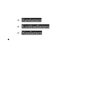
Hanglampen
Kooldraadlampen
Wandlampen
Buitenverlichting