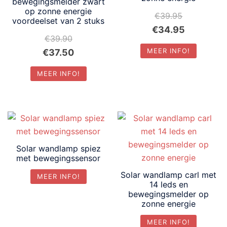
bewegingsmelder zwart
op zonne energie
€
39.95
voordeelset van 2 stuks
Oorspronkelijke
Huidige
€
34.95
€
39.90
prijs
prijs
Oorspronkelijke
Huidige
MEER INFO!
€
37.50
was:
is:
prijs
prijs
€39.95.
€34.95.
MEER INFO!
was:
is:
€39.90.
€37.50.
Solar wandlamp spiez
met bewegingssensor
Solar wandlamp carl met
MEER INFO!
14 leds en
bewegingsmelder op
zonne energie
MEER INFO!