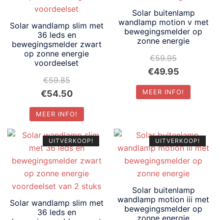
Solar buitenlamp
wandlamp motion v met
Solar wandlamp slim met
bewegingsmelder op
36 leds en
zonne energie
bewegingsmelder zwart
op zonne energie
€
59.95
voordeelset
Oorspronkelijke
Huidige
€
49.95
€
59.85
prijs
prijs
Oorspronkelijke
Huidige
MEER INFO!
€
54.50
was:
is:
prijs
prijs
€59.95.
€49.95.
MEER INFO!
was:
is:
€59.85.
€54.50.
UITVERKOOP!
UITVERKOOP!
Solar buitenlamp
wandlamp motion iii met
Solar wandlamp slim met
bewegingsmelder op
36 leds en
zonne energie