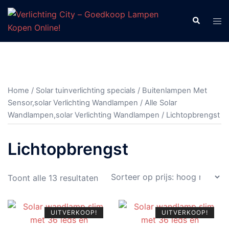
Ga
naar
Zoeken
Tog
de
men
inhoud
Home
/
Solar tuinverlichting specials
/
Buitenlampen Met
Sensor,solar Verlichting Wandlampen
/
Alle Solar
Wandlampen,solar Verlichting Wandlampen
/ Lichtopbrengst
Lichtopbrengst
Gesorteerd
Toont alle 13 resultaten
op
prijs:
UITVERKOOP!
UITVERKOOP!
hoog