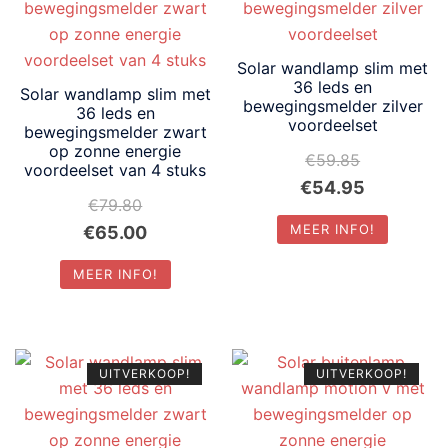
naar
laag
Solar wandlamp slim met
36 leds en
Solar wandlamp slim met
bewegingsmelder zilver
36 leds en
voordeelset
bewegingsmelder zwart
op zonne energie
€
59.85
voordeelset van 4 stuks
Oorspronkelijke
Huidige
€
54.95
€
79.80
prijs
prijs
Oorspronkelijke
Huidige
MEER INFO!
€
65.00
was:
is:
prijs
prijs
€59.85.
€54.95.
MEER INFO!
was:
is:
€79.80.
€65.00.
UITVERKOOP!
UITVERKOOP!