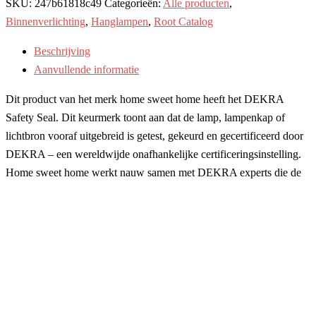
SKU:
247b61818c49
Categorieën:
Alle producten
,
Binnenverlichting
,
Hanglampen
,
Root Catalog
Beschrijving
Aanvullende informatie
Dit product van het merk home sweet home heeft het DEKRA
Safety Seal. Dit keurmerk toont aan dat de lamp, lampenkap of
lichtbron vooraf uitgebreid is getest, gekeurd en gecertificeerd door
DEKRA – een wereldwijde onafhankelijke certificeringsinstelling.
Home sweet home werkt nauw samen met DEKRA experts die de
verlichtingsproducten controleren op elektrische veiligheid. Alleen
producten die de testen – gebaseerd op bij het product geldende
Europese normen – met goed resultaat doorstaan, ontvangen een
DEKRA Seal.
Het groene DEKRA Safety Seal op de buitenkant van de
verpakking geeft vertrouwen en is een waarborg voor hoge kwaliteit
binnenin. DEKRA beschikt over moderne testfaciliteiten waar