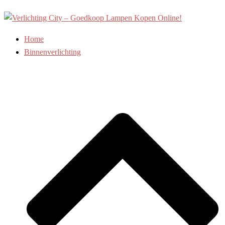
Ga
naar
de
Home
inhoud
Binnenverlichting