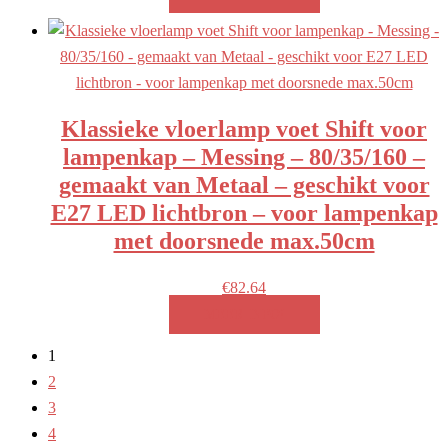
Klassieke vloerlamp voet Shift voor
lampenkap – Messing – 80/35/160 –
gemaakt van Metaal – geschikt voor
E27 LED lichtbron – voor lampenkap
met doorsnede max.50cm
€
82.64
MEER INFO!
1
2
3
4