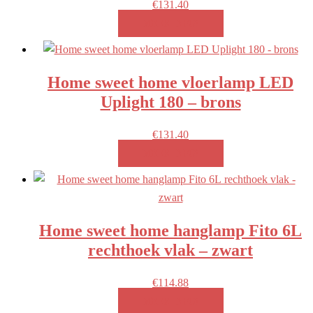
€
131.40
MEER INFO!
Home sweet home vloerlamp LED
Uplight 180 – brons
€
131.40
MEER INFO!
Home sweet home hanglamp Fito 6L
rechthoek vlak – zwart
€
114.88
MEER INFO!