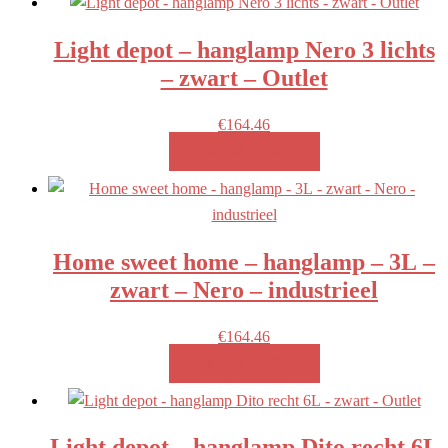
naar
Light depot – hanglamp Nero 3 lichts
laag
– zwart – Outlet
€
164.46
MEER INFO!
Home sweet home – hanglamp – 3L –
zwart – Nero – industrieel
€
164.46
MEER INFO!
Light depot – hanglamp Dito recht 6L