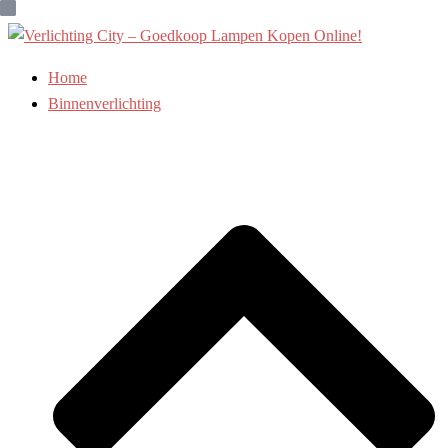
Ga
naar
de
Home
inhoud
Binnenverlichting