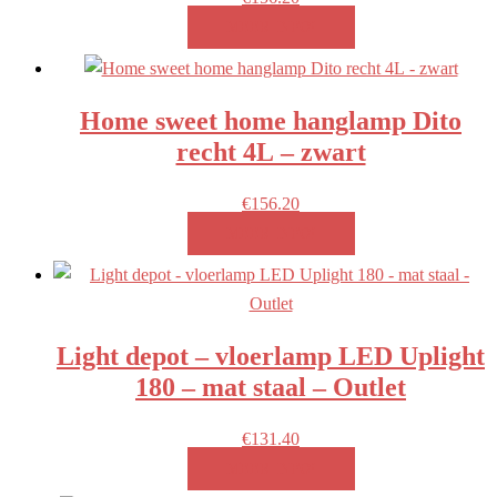
MEER INFO!
Home sweet home hanglamp Dito
recht 4L – zwart
€
156.20
MEER INFO!
Light depot – vloerlamp LED Uplight
180 – mat staal – Outlet
€
131.40
MEER INFO!