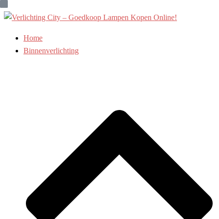
Ga
naar
de
Home
inhoud
Binnenverlichting