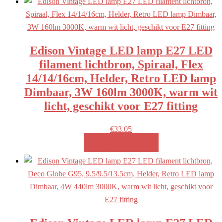
naar
laag
Edison Vintage LED lamp E27 LED
filament lichtbron, Spiraal, Flex
14/14/16cm, Helder, Retro LED lamp
Dimbaar, 3W 160lm 3000K, warm wit
licht, geschikt voor E27 fitting
€
33.05
MEER INFO!