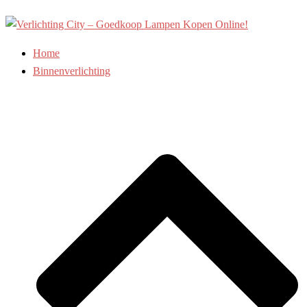
Ga
naar
de
Home
inhoud
Binnenverlichting