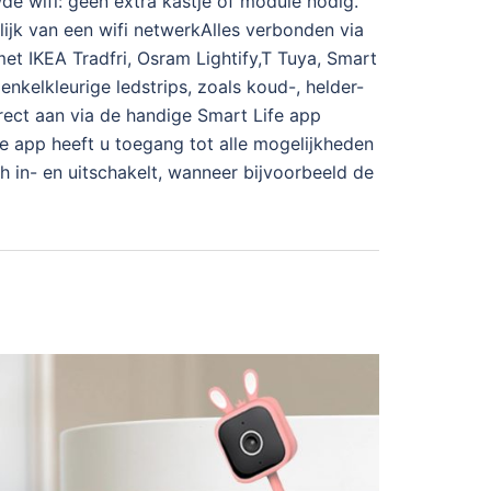
de wifi: geen extra kastje of module nodig.
lijk van een wifi netwerkAlles verbonden via
t IKEA Tradfri, Osram Lightify,T Tuya, Smart
kelkleurige ledstrips, zoals koud-, helder-
irect aan via de handige Smart Life app
fe app heeft u toegang tot alle mogelijkheden
h in- en uitschakelt, wanneer bijvoorbeeld de