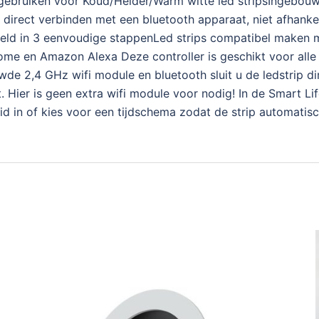
 gebruiken voor Koud/Helder/Warm witte led stripsIngebouw
 direct verbinden met een bluetooth apparaat, niet afhanke
eld in 3 eenvoudige stappenLed strips compatibel maken me
e en Amazon Alexa Deze controller is geschikt voor alle en
wde 2,4 GHz wifi module en bluetooth sluit u de ledstrip d
 Hier is geen extra wifi module voor nodig! In de Smart Li
id in of kies voor een tijdschema zodat de strip automatisc