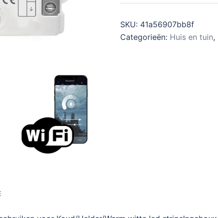
SKU:
41a56907bb8f
Categorieën:
Huis en tuin
,
E