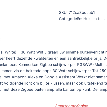
SKU:
712ea8bdcab1
Categorieën:
Huis en tuin
,
E
l White) – 30 Watt Wilt u graag uw slimme buitenverlichti
er heeft dezelfde kwaliteiten en een aantrekkelijke prijs
itenlampen. Kenmerken Zigbee schijnwerper RGBWW (Multic
dimmen via de bekende apps 30 Watt schijnwerper Tot 250
el met Amazon Alexa en Google Assistant Werkt niet sam
eft voldoende licht om bij te klussen, maar ook uitstekend te
t u met deze Zigbee buitenlamp alle kanten op kunt. De lam
SmarthomeKoning