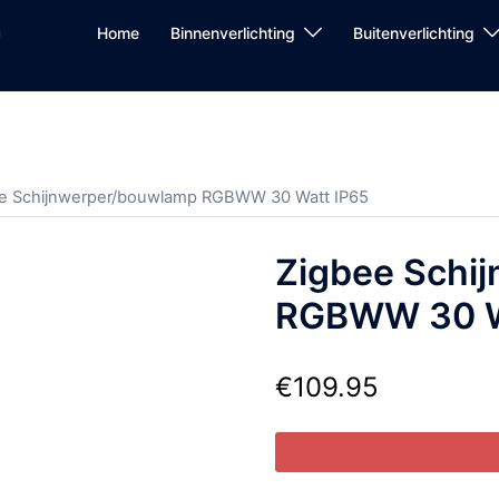
Home
Binnenverlichting
Buitenverlichting
ee Schijnwerper/bouwlamp RGBWW 30 Watt IP65
Zigbee Schi
RGBWW 30 W
€
109.95