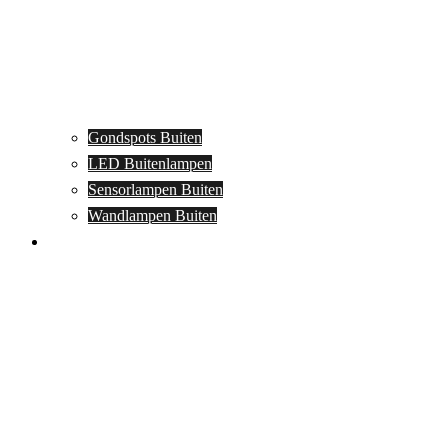
Gondspots Buiten
LED Buitenlampen
Sensorlampen Buiten
Wandlampen Buiten
Specials