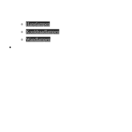
Hanglampen
Kooldraadlampen
Wandlampen
Buitenverlichting