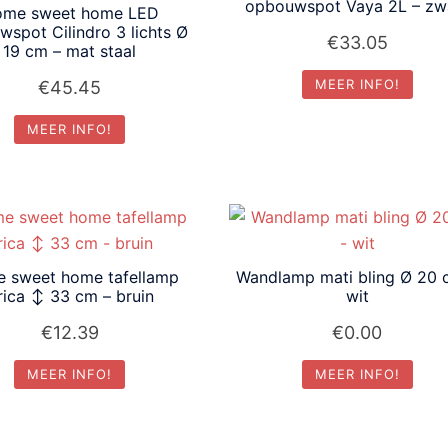
opbouwspot Vaya 2L – zw
me sweet home LED
spot Cilindro 3 lichts Ø
€
33.05
19 cm – mat staal
MEER INFO!
€
45.45
MEER INFO!
 sweet home tafellamp
Wandlamp mati bling Ø 20 
rica ↕ 33 cm – bruin
wit
€
12.39
€
0.00
MEER INFO!
MEER INFO!