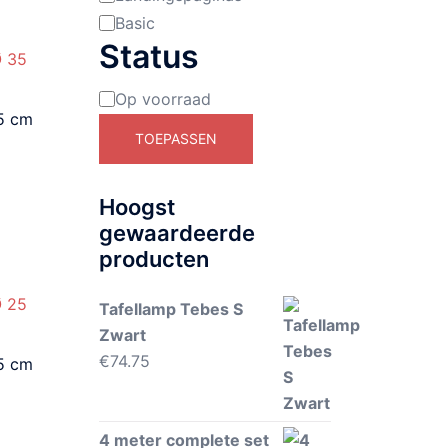
Basic
Status
Op voorraad
Beschikbaarheid
5 cm
TOEPASSEN
Hoogst
gewaardeerde
producten
Tafellamp Tebes S
Zwart
€
74.75
5 cm
4 meter complete set