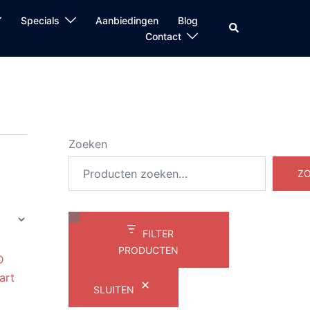
Specials
Aanbiedingen
Blog
Zoeken
Contact
Zoeken
Z
FILTER
PRODUCTEN
SLUITEN