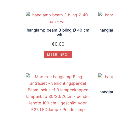
hanglamp beam 3 bling Ø 40 cm
hangla
– wit
€
0.00
MEER INFO!
hangla