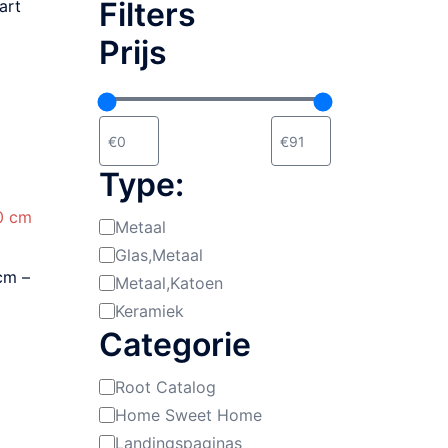
Filters
art
Prijs
Type:
Metaal
Materiaal:
Glas,Metaal
cm –
Metaal,Katoen
Keramiek
Categorie
Root Catalog
Categorie
Home Sweet Home
Landingspaginas