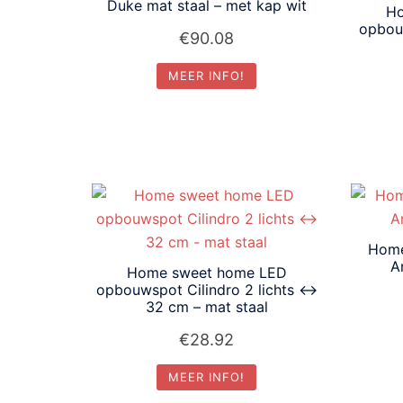
laag
Duke mat staal – met kap wit
Ho
opbouw
€
90.08
MEER INFO!
Home
A
Home sweet home LED
opbouwspot Cilindro 2 lichts ↔
32 cm – mat staal
€
28.92
MEER INFO!