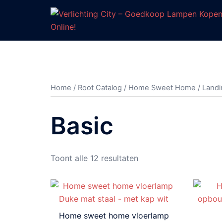
Ga
naar
de
inhoud
Home
/
Root Catalog
/
Home Sweet Home
/
Landi
Basic
Gesorteerd
Toont alle 12 resultaten
op
prijs:
hoog
naar
Home sweet home vloerlamp