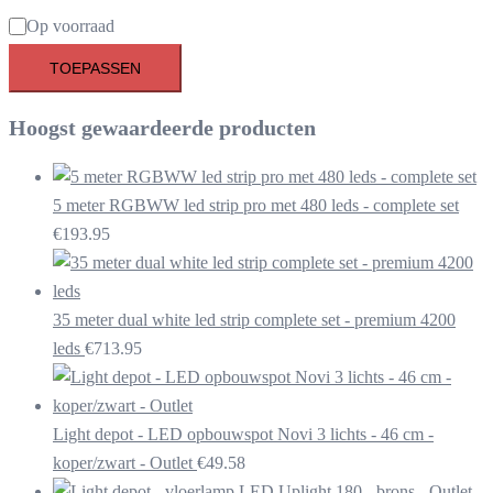
Beschikbaarheid
Op voorraad
TOEPASSEN
Hoogst gewaardeerde producten
5 meter RGBWW led strip pro met 480 leds - complete set
€
193.95
35 meter dual white led strip complete set - premium 4200
leds
€
713.95
Light depot - LED opbouwspot Novi 3 lichts - 46 cm -
koper/zwart - Outlet
€
49.58