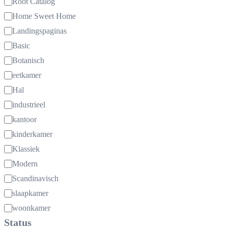
Categorie
Root Catalog
Home Sweet Home
Landingspaginas
Basic
Botanisch
eetkamer
Hal
industrieel
kantoor
kinderkamer
Klassiek
Modern
Scandinavisch
slaapkamer
woonkamer
Status