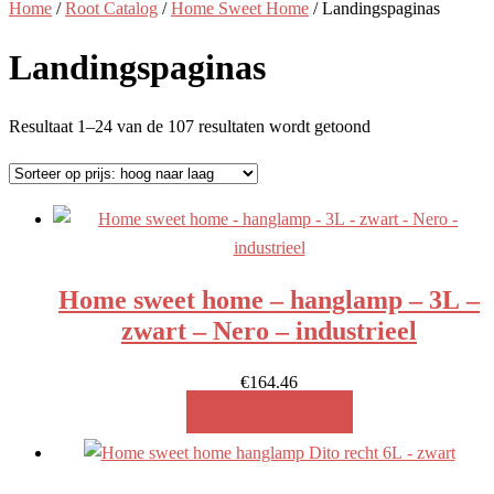
Home
/
Root Catalog
/
Home Sweet Home
/ Landingspaginas
Landingspaginas
Gesorteerd
Resultaat 1–24 van de 107 resultaten wordt getoond
op
prijs:
hoog
naar
laag
Home sweet home – hanglamp – 3L –
zwart – Nero – industrieel
€
164.46
MEER INFO!