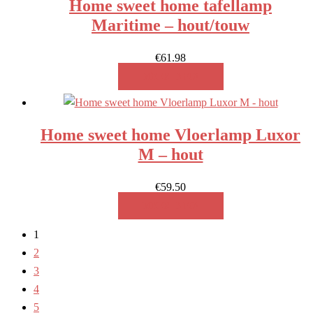
Home sweet home tafellamp
Maritime – hout/touw
€
61.98
MEER INFO!
Home sweet home Vloerlamp Luxor
M – hout
€
59.50
MEER INFO!
1
2
3
4
5