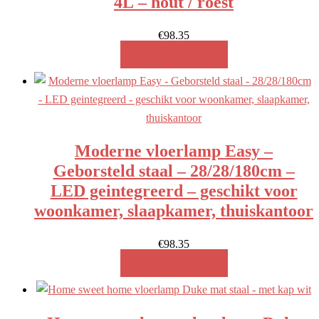
4L – hout / roest
€
98.35
MEER INFO!
Moderne vloerlamp Easy –
Geborsteld staal – 28/28/180cm –
LED geintegreerd – geschikt voor
woonkamer, slaapkamer, thuiskantoor
€
98.35
MEER INFO!