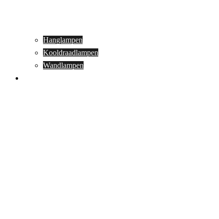
Hanglampen
Kooldraadlampen
Wandlampen
Buitenverlichting