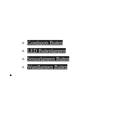
Gondspots Buiten
LED Buitenlampen
Sensorlampen Buiten
Wandlampen Buiten
Specials