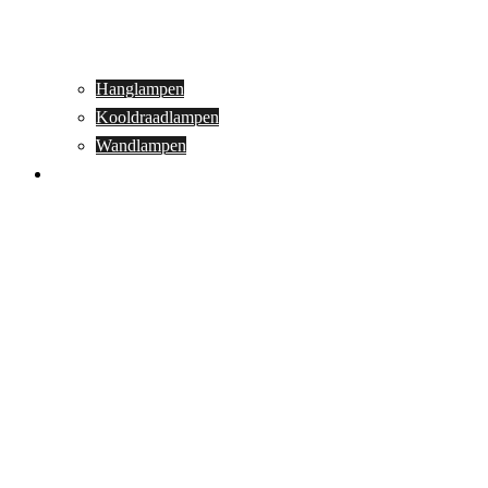
Hanglampen
Kooldraadlampen
Wandlampen
Buitenverlichting