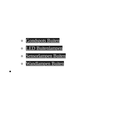
Gondspots Buiten
LED Buitenlampen
Sensorlampen Buiten
Wandlampen Buiten
Specials