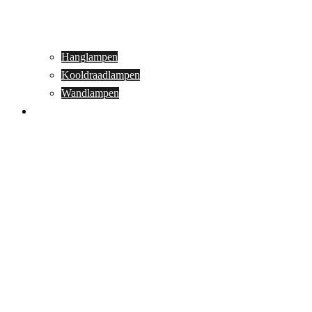
Hanglampen
Kooldraadlampen
Wandlampen
Buitenverlichting