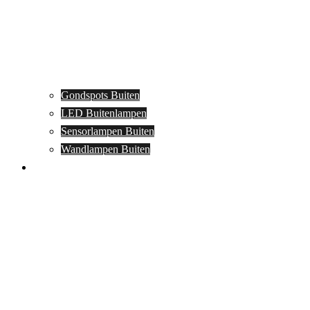
Gondspots Buiten
LED Buitenlampen
Sensorlampen Buiten
Wandlampen Buiten
Specials