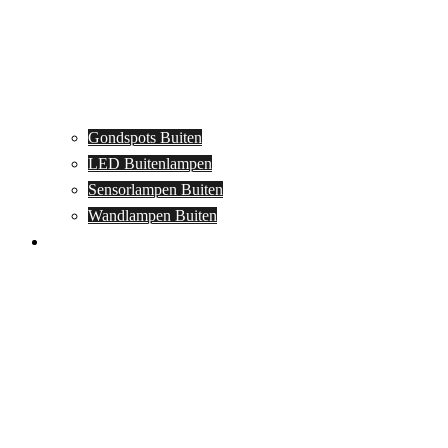
Gondspots Buiten
LED Buitenlampen
Sensorlampen Buiten
Wandlampen Buiten
Specials