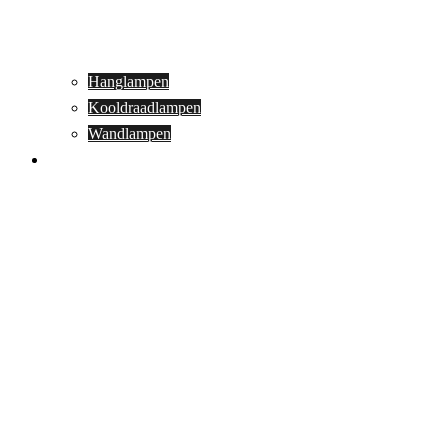
Hanglampen
Kooldraadlampen
Wandlampen
Buitenverlichting