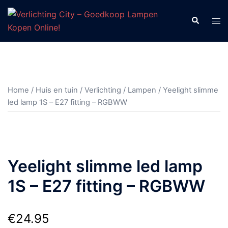
Ga
naar
Zoeken
Tog
de
men
inhoud
Home
/
Huis en tuin
/
Verlichting
/
Lampen
/ Yeelight slimme
led lamp 1S – E27 fitting – RGBWW
Yeelight slimme led lamp
1S – E27 fitting – RGBWW
€
24.95