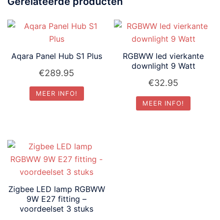
Gerelateerde producten
Aqara Panel Hub S1 Plus
RGBWW led vierkante
downlight 9 Watt
€
289.95
€
32.95
MEER INFO!
MEER INFO!
Zigbee LED lamp RGBWW
9W E27 fitting –
voordeelset 3 stuks