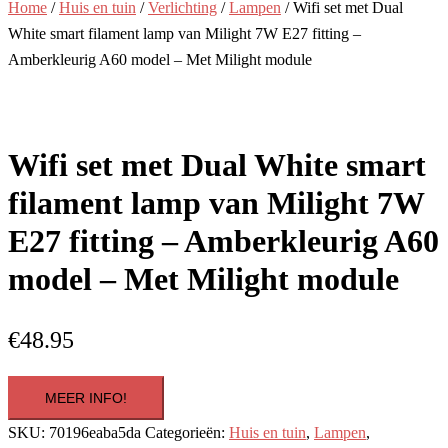
Home
/
Huis en tuin
/
Verlichting
/
Lampen
/ Wifi set met Dual
White smart filament lamp van Milight 7W E27 fitting –
Amberkleurig A60 model – Met Milight module
Wifi set met Dual White smart
filament lamp van Milight 7W
E27 fitting – Amberkleurig A60
model – Met Milight module
€
48.95
MEER INFO!
SKU:
70196eaba5da
Categorieën:
Huis en tuin
,
Lampen
,