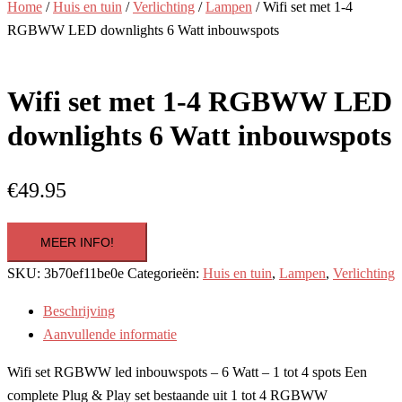
Home
/
Huis en tuin
/
Verlichting
/
Lampen
/ Wifi set met 1-4
RGBWW LED downlights 6 Watt inbouwspots
Wifi set met 1-4 RGBWW LED
downlights 6 Watt inbouwspots
€
49.95
MEER INFO!
SKU:
3b70ef11be0e
Categorieën:
Huis en tuin
,
Lampen
,
Verlichting
Beschrijving
Aanvullende informatie
Wifi set RGBWW led inbouwspots – 6 Watt – 1 tot 4 spots Een
complete Plug & Play set bestaande uit 1 tot 4 RGBWW