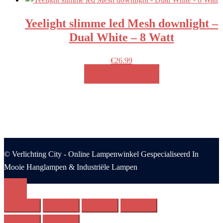
Yeelight slimme led Mesh downlight –
Dual White – 8 Watt
€
26.99
MEER INFO!
© Verlichting City - Online Lampenwinkel Gespecialiseerd In
Mooie Hanglampen & Industriële Lampen