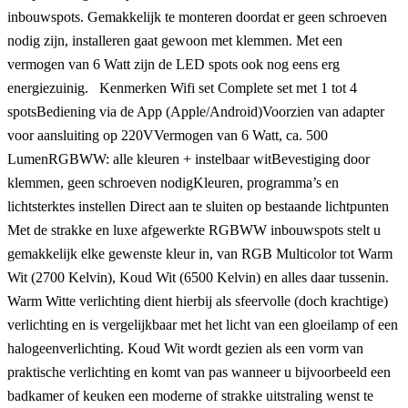
inbouwspots. Gemakkelijk te monteren doordat er geen schroeven
nodig zijn, installeren gaat gewoon met klemmen. Met een
vermogen van 6 Watt zijn de LED spots ook nog eens erg
energiezuinig. Kenmerken Wifi set Complete set met 1 tot 4
spotsBediening via de App (Apple/Android)Voorzien van adapter
voor aansluiting op 220VVermogen van 6 Watt, ca. 500
LumenRGBWW: alle kleuren + instelbaar witBevestiging door
klemmen, geen schroeven nodigKleuren, programma’s en
lichtsterktes instellen Direct aan te sluiten op bestaande lichtpunten
Met de strakke en luxe afgewerkte RGBWW inbouwspots stelt u
gemakkelijk elke gewenste kleur in, van RGB Multicolor tot Warm
Wit (2700 Kelvin), Koud Wit (6500 Kelvin) en alles daar tussenin.
Warm Witte verlichting dient hierbij als sfeervolle (doch krachtige)
verlichting en is vergelijkbaar met het licht van een gloeilamp of een
halogeenverlichting. Koud Wit wordt gezien als een vorm van
praktische verlichting en komt van pas wanneer u bijvoorbeeld een
badkamer of keuken een moderne of strakke uitstraling wenst te