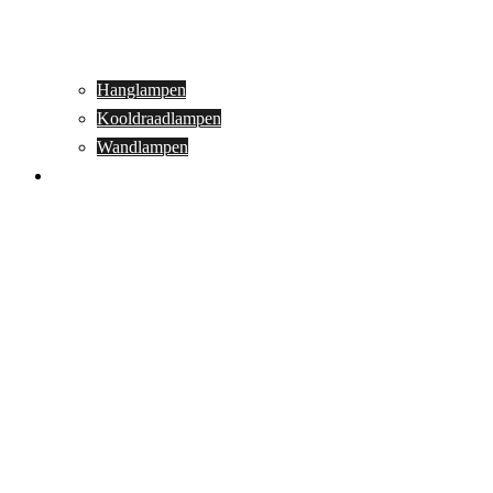
Hanglampen
Kooldraadlampen
Wandlampen
Buitenverlichting