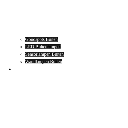
Gondspots Buiten
LED Buitenlampen
Sensorlampen Buiten
Wandlampen Buiten
Specials