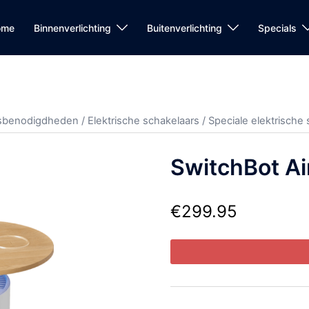
ome
Binnenverlichting
Buitenverlichting
Specials
itsbenodigdheden
/
Elektrische schakelaars
/
Speciale elektrische
SwitchBot Air
€
299.95