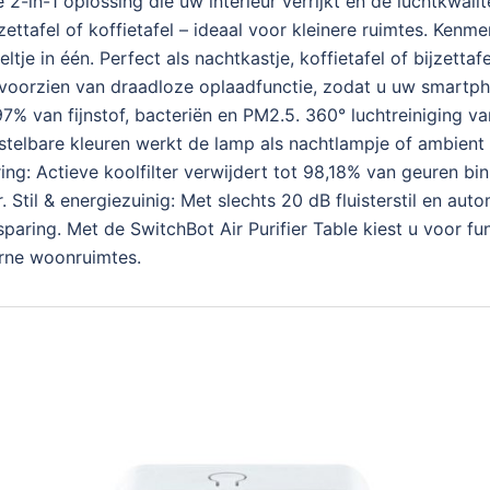
le 2-in-1 oplossing die uw interieur verrijkt én de luchtkwali
zettafel of koffietafel – ideaal voor kleinere ruimtes. Kenm
ltje in één. Perfect als nachtkastje, koffietafel of bijzetta
is voorzien van draadloze oplaadfunctie, zodat u uw smartp
99,97% van fijnstof, bacteriën en PM2.5. 360° luchtreiniging
instelbare kleuren werkt de lamp als nachtlampje of ambient 
ing: Actieve koolfilter verwijdert tot 98,18% van geuren bi
 Stil & energiezuinig: Met slechts 20 dB fluisterstil en aut
aring. Met de SwitchBot Air Purifier Table kiest u voor funct
rne woonruimtes.