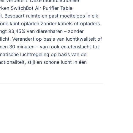
teit verbetert. Deze multifunctionele
erken SwitchBot Air Purifier Table
fel. Bespaart ruimte en past moeiteloos in elk
hone kunt opladen zonder kabels of opladers.
 vangt 93,45% van dierenharen – zonder
licht. Verandert op basis van luchtkwaliteit of
nnen 30 minuten – van rook en etenslucht tot
omatische luchtregeling op basis van de
ionaliteit, stijl en schone lucht in één