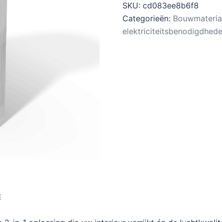
SKU:
cd083ee8b6f8
Categorieën:
Bouwmateria
elektriciteitsbenodigdhed
E