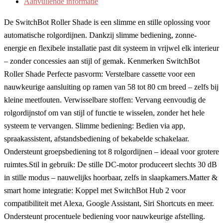
Aanvullende informatie
De SwitchBot Roller Shade is een slimme en stille oplossing voor
automatische rolgordijnen. Dankzij slimme bediening, zonne-
energie en flexibele installatie past dit systeem in vrijwel elk interieur
– zonder concessies aan stijl of gemak. Kenmerken SwitchBot
Roller Shade Perfecte pasvorm: Verstelbare cassette voor een
nauwkeurige aansluiting op ramen van 58 tot 80 cm breed – zelfs bij
kleine meetfouten. Verwisselbare stoffen: Vervang eenvoudig de
rolgordijnstof om van stijl of functie te wisselen, zonder het hele
systeem te vervangen. Slimme bediening: Bedien via app,
spraakassistent, afstandsbediening of bekabelde schakelaar.
Ondersteunt groepsbediening tot 8 rolgordijnen – ideaal voor grotere
ruimtes.Stil in gebruik: De stille DC-motor produceert slechts 30 dB
in stille modus – nauwelijks hoorbaar, zelfs in slaapkamers.Matter &
smart home integratie: Koppel met SwitchBot Hub 2 voor
compatibiliteit met Alexa, Google Assistant, Siri Shortcuts en meer.
Ondersteunt procentuele bediening voor nauwkeurige afstelling.