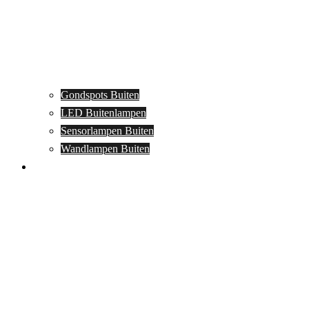
Gondspots Buiten
LED Buitenlampen
Sensorlampen Buiten
Wandlampen Buiten
Specials