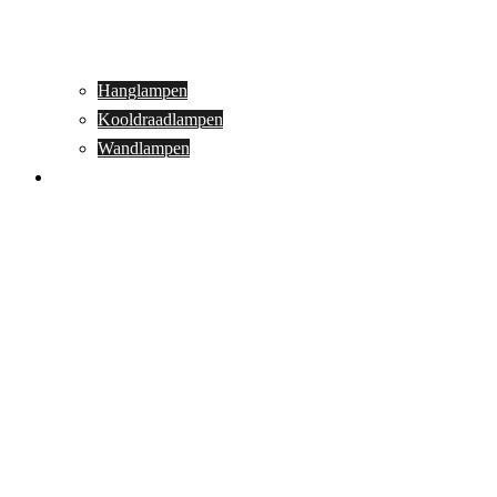
Hanglampen
Kooldraadlampen
Wandlampen
Buitenverlichting