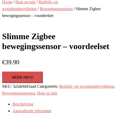
Home
/
Huis en tuin
/
Bedrijfs- en
woonhuisbeveiliging
/
Bewegingssensoren
/ Slimme Zigbee
bewegingssensor – voordeelset
Slimme Zigbee
bewegingssensor – voordeelset
€
39.90
MEER INFO!
SKU:
5a5debfd1aad
Categorieën:
Bedrijfs- en woonhuisbeveiliging
,
Bewegingssensoren
,
Huis en tuin
Beschrijving
Aanvullende informatie