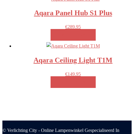
Aqara Panel Hub S1 Plus
€
289.95
MEER INFO!
Aqara Ceiling Light T1M
€
149.95
MEER INFO!
© Verlichting City - Online Lampenwinkel Gespecialiseerd In