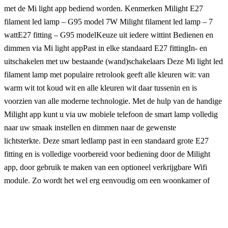
met de Mi light app bediend worden. Kenmerken Milight E27
filament led lamp – G95 model 7W Milight filament led lamp – 7
wattE27 fitting – G95 modelKeuze uit iedere wittint Bedienen en
dimmen via Mi light appPast in elke standaard E27 fittingIn- en
uitschakelen met uw bestaande (wand)schakelaars Deze Mi light led
filament lamp met populaire retrolook geeft alle kleuren wit: van
warm wit tot koud wit en alle kleuren wit daar tussenin en is
voorzien van alle moderne technologie. Met de hulp van de handige
Milight app kunt u via uw mobiele telefoon de smart lamp volledig
naar uw smaak instellen en dimmen naar de gewenste
lichtsterkte. Deze smart ledlamp past in een standaard grote E27
fitting en is volledige voorbereid voor bediening door de Milight
app, door gebruik te maken van een optioneel verkrijgbare Wifi
module. Zo wordt het wel erg eenvoudig om een woonkamer of
andere leefruimte precies die sfeer mee die u wilt.
Merk
SmarthomeKoning