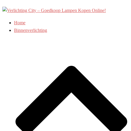
Ga
naar
de
Home
inhoud
Binnenverlichting