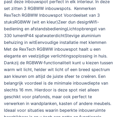
past deze inbouwspot perfect in elk interieur. In deze
set zitten 3 RGBWW inbouwspots. Kenmerken
RexTech RGBWW Inbouwspot Voordeelset van 3
stuksRGBWW (wit en kleur)Zeer dun designWifi-
bediening en afstandsbedieningLichtopbrengst van
330 lumenIP44 spatwaterdichtStevige aluminium
behuizing in witEenvoudige installatie met klemmen
Met de RexTech RGBWW inbouwspot haalt u een
elegante en veelzijdige verlichtingsoplossing in huis.
Dankzij de RGBWW-functionaliteit kunt u kiezen tussen
warm wit licht, helder wit licht of een breed spectrum
aan kleuren om altijd de juiste sfeer te creëren. Een
belangrijk voordeel is de minimale inbouwdiepte van
slechts 16 mm. Hierdoor is deze spot niet alleen
geschikt voor plafonds, maar ook perfect te
verwerken in wandplanken, kasten of andere meubels.
Ideaal voor situaties waarin beperkte inbouwruimte
beschikbaar is en u toch een nette en functionele