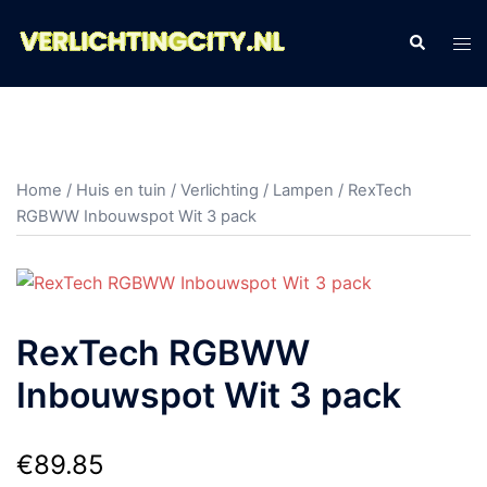
Ga
naar
Zoeken
Tog
de
men
inhoud
Home
/
Huis en tuin
/
Verlichting
/
Lampen
/ RexTech
RGBWW Inbouwspot Wit 3 pack
RexTech RGBWW
Inbouwspot Wit 3 pack
€
89.85