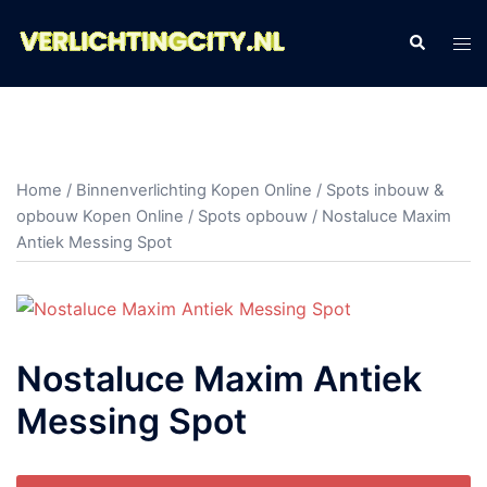
Ga
naar
Zoeken
Tog
de
men
inhoud
Home
/
Binnenverlichting Kopen Online
/
Spots inbouw &
opbouw Kopen Online
/
Spots opbouw
/ Nostaluce Maxim
Antiek Messing Spot
Nostaluce Maxim Antiek
Messing Spot