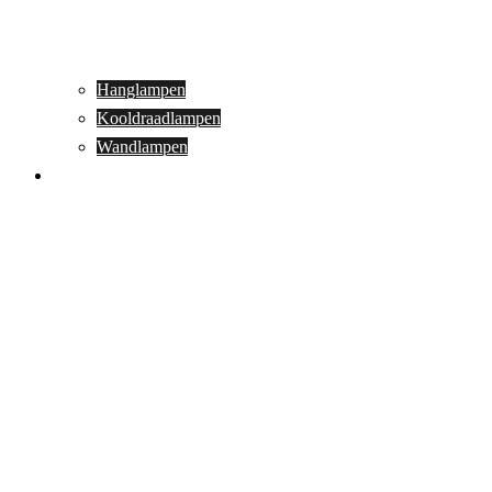
Hanglampen
Kooldraadlampen
Wandlampen
Buitenverlichting