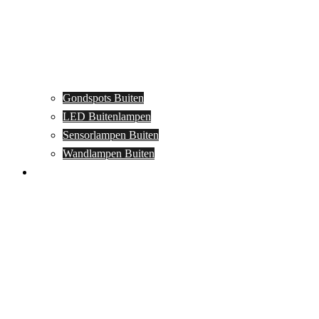
Gondspots Buiten
LED Buitenlampen
Sensorlampen Buiten
Wandlampen Buiten
Specials