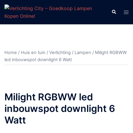
Ga
naar
Zoeken
Tog
de
men
inhoud
Home
/
Huis en tuin
/
Verlichting
/
Lampen
/ Milight RGBWW
led inbouwspot downlight 6 Watt
Milight RGBWW led
inbouwspot downlight 6
Watt