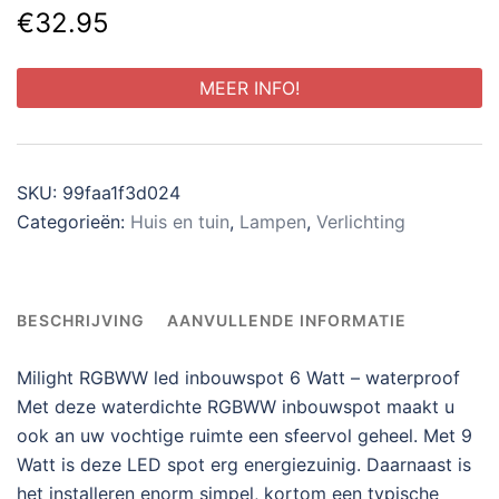
€
32.95
MEER INFO!
SKU:
99faa1f3d024
Categorieën:
Huis en tuin
,
Lampen
,
Verlichting
BESCHRIJVING
AANVULLENDE INFORMATIE
Milight RGBWW led inbouwspot 6 Watt – waterproof
Met deze waterdichte RGBWW inbouwspot maakt u
ook an uw vochtige ruimte een sfeervol geheel. Met 9
Watt is deze LED spot erg energiezuinig. Daarnaast is
het installeren enorm simpel, kortom een typische