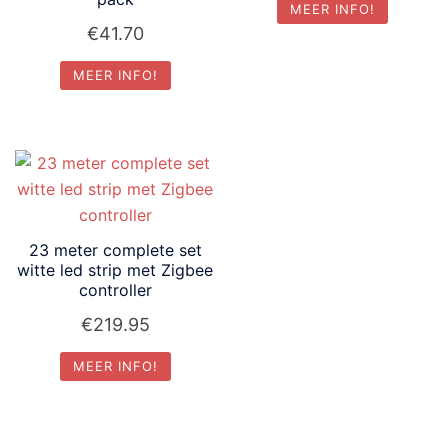
MEER INFO!
€
41.70
MEER INFO!
23 meter complete set
witte led strip met Zigbee
controller
€
219.95
MEER INFO!