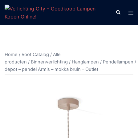
Ga
naar
Zoeken
Tog
de
men
inhoud
Home
/
Root Catalog
/
Alle
producten
/
Binnenverlichting
/
Hanglampen
/
Pendellampen
/ 
depot – pendel Armis – mokka bruin – Outlet