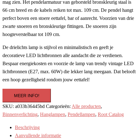
mag zien. Het pendelarmatuur van geborsteld bronskleurig staal is
66 cm breed en de kabels reiken tot max. 109 cm. De pendel hangt
perfect boven een stoere eettafel, bar of aanrecht. Voorzien van drie
zwarte snoeren en bronskleurige fittingen. De snoeren zijn
hoogteverstelbaar tot 109 cm.
De drielichts lamp is stijlvol en minimalistisch en geeft je
decoratieve LED lichtbronnen alle aandacht die ze verdienen.
Bespaar energiekosten en voorzie de lamp van trendy vintage LED
lichtbronnen (E27, max. 60W) die lekker lang meegaan. Dat belooft
een hoop gezelligheid rondom jouw eettafel!
MEER INFO!
SKU:
a033b36445bd
Categorieën:
Alle producten
,
Binnenverlichting
,
Hanglampen
,
Pendellampen
,
Root Catalog
Beschrijving
Aanvullende informatie