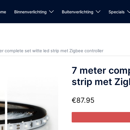
ome
Binnenverlichting
Buitenverlichting
Specials
er complete set witte led strip met Zigbee controller
7 meter comp
strip met Zig
€
87.95