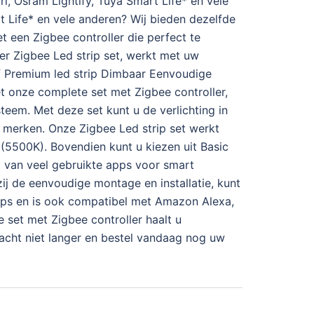
i, Osram Lightify, Tuya Smart Life* en vele
rt Life* en vele anderen? Wij bieden dezelfde
t een Zigbee controller die perfect te
er Zigbee Led strip set, werkt met uw
of Premium led strip Dimbaar Eenvoudige
 onze complete set met Zigbee controller,
teem. Met deze set kunt u de verlichting in
 merken. Onze Zigbee Led strip set werkt
(5500K). Bovendien kunt u kiezen uit Basic
p van veel gebruikte apps voor smart
ij de eenvoudige montage en installatie, kunt
rips en is ook compatibel met Amazon Alexa,
set met Zigbee controller haalt u
acht niet langer en bestel vandaag nog uw