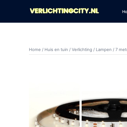
Ga
naar
H
de
inhoud
Home
/
Huis en tuin
/
Verlichting
/
Lampen
/ 7 met