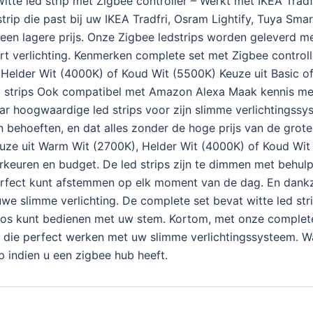
te led strip met Zigbee controller – Werkt met IKEA Tradfr
rip die past bij uw IKEA Tradfri, Osram Lightify, Tuya Sma
een lagere prijs. Onze Zigbee ledstrips worden geleverd me
t verlichting. Kenmerken complete set met Zigbee controll
, Helder Wit (4000K) of Koud Wit (5500K) Keuze uit Basic 
ed strips Ook compatibel met Amazon Alexa Maak kennis met
r hoogwaardige led strips voor zijn slimme verlichtingssys
behoeften, en dat alles zonder de hoge prijs van de grote
euze uit Warm Wit (2700K), Helder Wit (4000K) of Koud Wit 
orkeuren en budget. De led strips zijn te dimmen met behul
perfect kunt afstemmen op elk moment van de dag. En dankz
we slimme verlichting. De complete set bevat witte led st
oos kunt bedienen met uw stem. Kortom, met onze complete 
s die perfect werken met uw slimme verlichtingssysteem. W
p indien u een zigbee hub heeft.