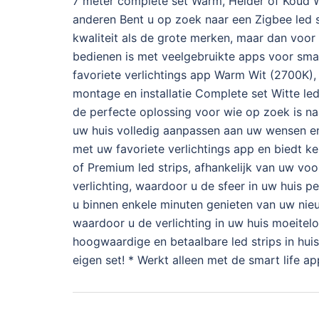
7 meter complete set Warm, Helder of Koud Wit
anderen Bent u op zoek naar een Zigbee led st
kwaliteit als de grote merken, maar dan voor 
bedienen is met veelgebruikte apps voor smar
favoriete verlichtings app Warm Wit (2700K)
montage en installatie Complete set Witte l
de perfecte oplossing voor wie op zoek is naa
uw huis volledig aanpassen aan uw wensen en 
met uw favoriete verlichtings app en biedt k
of Premium led strips, afhankelijk van uw vo
verlichting, waardoor u de sfeer in uw huis 
u binnen enkele minuten genieten van uw nieu
waardoor u de verlichting in uw huis moeitel
hoogwaardige en betaalbare led strips in hui
eigen set! * Werkt alleen met de smart life ap