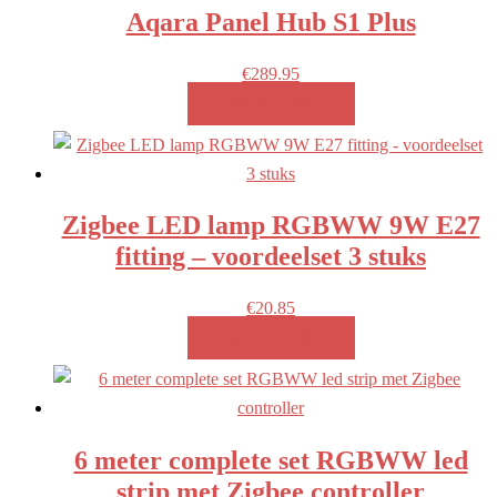
Aqara Panel Hub S1 Plus
€
289.95
MEER INFO!
Zigbee LED lamp RGBWW 9W E27
fitting – voordeelset 3 stuks
€
20.85
MEER INFO!
6 meter complete set RGBWW led
strip met Zigbee controller