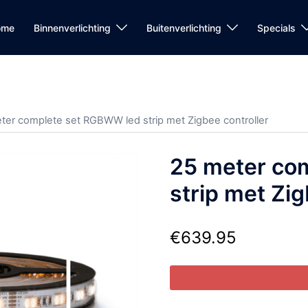
ome
Binnenverlichting
Buitenverlichting
Specials
ter complete set RGBWW led strip met Zigbee controller
25 meter co
strip met Zig
€
639.95