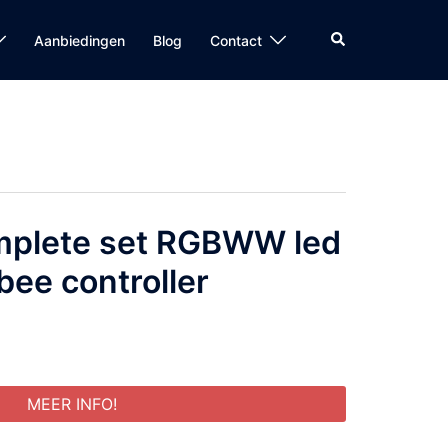
Zoeken
Aanbiedingen
Blog
Contact
mplete set RGBWW led
bee controller
MEER INFO!