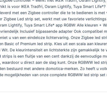
igbee controller – Werkt met IKEA Tradfri, Osram Lightify
ikt is voor IKEA Tradfri, Osram Lightify, Tuya Smart Life*? 
leverd met een Zigbee controller die te te bedienen is met
 Zigbee Led strip set, werkt met uw favoriete verlichting
sram Lightify, Tuya Smart Life* app RGBW: Alle kleuren + 
vriendelijk Inclusief bijpassende adapter Ook compatibe
iet u van een eindeloze lichtervaring. Onze Zigbee led str
en Basic of Premium led strip. Kies uit een scala aan kleur
t. De kleurintensiteit en lichtsterkte zijn gemakkelijk te v
trips is een fluitje van een cent dankzij de eenvoudige mon
, waardoor u direct aan de slag kunt. Onze RGBWW led strip
rden bestuurd met andere domotica-merken. Zo heeft u voll
 de mogelijkheden van onze complete RGBWW led strip set m