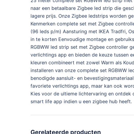
25 meter complete set RGBWW led strip met Z
naar een betaalbare Zigbee led strip die gesch
lagere prijs. Onze Zigbee ledstrips worden ge
Kenmerken complete set met Zigbee controller
(96 leds p/m) Aansturing met IKEA Tradfri, O
in te korten Eenvoudige montage en gebruiks
RGBWW led strip set met Zigbee controller gen
verlichtings app en bieden de keuze tussen e
kleuren combineert met zowel Warm als Koud Wi
installeren van onze complete set RGBWW led s
benodigde aansluit- en bevestigingsmateriaal
favoriete verlichtings app, maar kan ook wo
Kies voor de ultieme lichtervaring en ontdek
smart life app indien u een zigbee hub heeft.
Gerelateerde producten