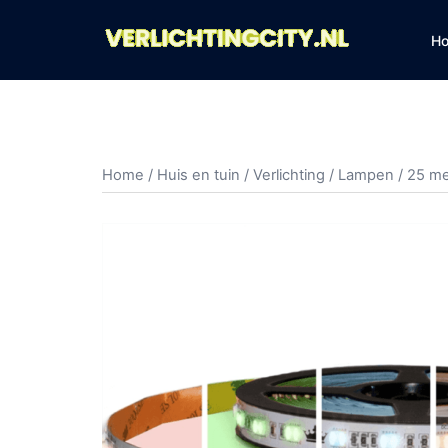
Ga
naar
H
de
inhoud
Home
/
Huis en tuin
/
Verlichting
/
Lampen
/ 25 me