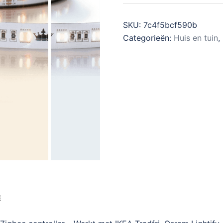
SKU:
7c4f5bcf590b
Categorieën:
Huis en tuin
,
E