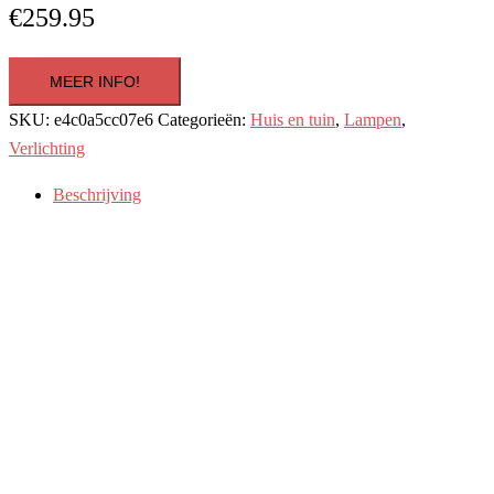
€
259.95
MEER INFO!
SKU:
e4c0a5cc07e6
Categorieën:
Huis en tuin
,
Lampen
,
Verlichting
Beschrijving
Aanvullende informatie
17 meter complete set RGBW led strip met Zigbee controller –
Werkt met IKEA Tradfri, Osram Lightify, Tuya Smart Life* en vele
anderen Wilt u een betaalbare Zigbee led strip die perfect werkt met
uw IKEA Tradfri, Osram Lightify, Tuya Smart Life* en vele
anderen? Onze Zigbee ledstrips bieden dezelfde kwaliteit als de
grote merken, maar dan voor een lagere prijs. Met de bijgeleverde
Zigbee controller kunt u de led strip moeiteloos bedienen met
veelgebruikte apps voor smart verlichting. Kenmerken complete set