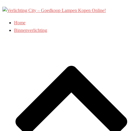
Ga
naar
de
Home
inhoud
Binnenverlichting