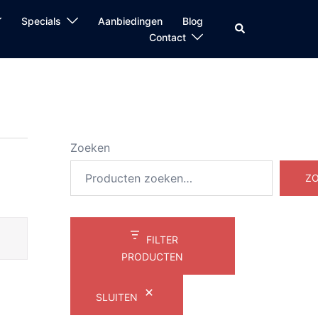
Specials
Aanbiedingen
Blog
Zoeken
Contact
Zoeken
Z
FILTER
PRODUCTEN
SLUITEN