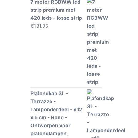
7 meter RGBWW led
strip premium met
420 leds - losse strip
€
131.95
Plafondkap 3L -
Terrazzo -
Lamponderdeel - ø12
x 5 cm - Rond -
Ontworpen voor
plafondlampen,