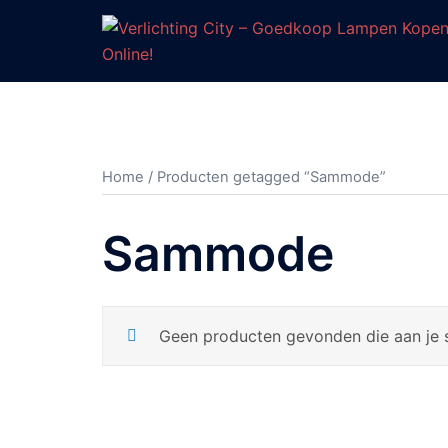
Ga
naar
de
inhoud
Home
/ Producten getagged “Sammode”
Sammode
Geen producten gevonden die aan je s