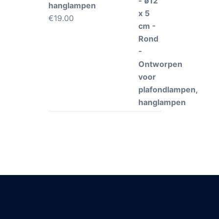
hanglampen
€
19.00