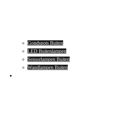
Gondspots Buiten
LED Buitenlampen
Sensorlampen Buiten
Wandlampen Buiten
Specials