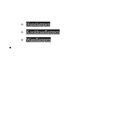
Hanglampen
Kooldraadlampen
Wandlampen
Buitenverlichting