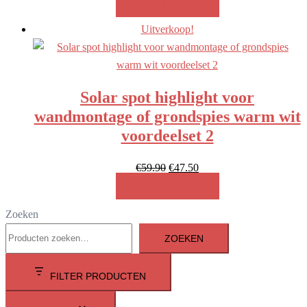
prijs
prijs
MEER INFO!
was:
is:
Uitverkoop!
€119.80.
€85.00.
Solar spot highlight voor
wandmontage of grondspies warm wit
voordeelset 2
Oorspronkelijke
Huidige
€
59.90
€
47.50
prijs
prijs
MEER INFO!
was:
is:
Zoeken
€59.90.
€47.50.
ZOEKEN
FILTER PRODUCTEN