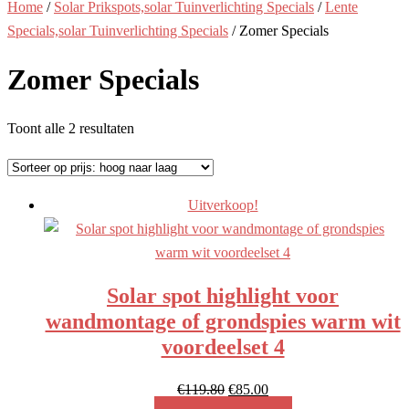
Home
/
Solar Prikspots,solar Tuinverlichting Specials
/
Lente
Specials,solar Tuinverlichting Specials
/ Zomer Specials
Zomer Specials
Gesorteerd
Toont alle 2 resultaten
op
prijs:
hoog
Uitverkoop!
naar
laag
Solar spot highlight voor
wandmontage of grondspies warm wit
voordeelset 4
Oorspronkelijke
Huidige
€
119.80
€
85.00