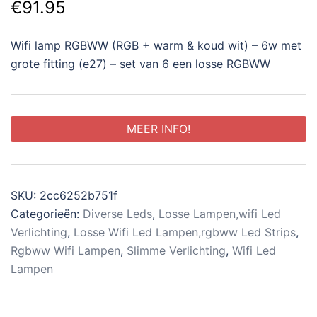
€
91.95
Wifi lamp RGBWW (RGB + warm & koud wit) – 6w met
grote fitting (e27) – set van 6 een losse RGBWW
MEER INFO!
SKU:
2cc6252b751f
Categorieën:
Diverse Leds
,
Losse Lampen,wifi Led
Verlichting
,
Losse Wifi Led Lampen,rgbww Led Strips
,
Rgbww Wifi Lampen
,
Slimme Verlichting
,
Wifi Led
Lampen