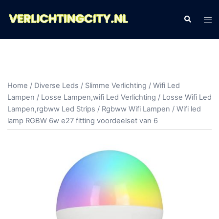
Ga
naar
Zoeken
Tog
de
men
inhoud
Home
/
Diverse Leds
/
Slimme Verlichting
/
Wifi Led
Lampen
/
Losse Lampen,wifi Led Verlichting
/
Losse Wifi Led
Lampen,rgbww Led Strips
/
Rgbww Wifi Lampen
/ Wifi led
lamp RGBW 6w e27 fitting voordeelset van 6