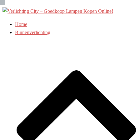
Ga
naar
de
Home
inhoud
Binnenverlichting