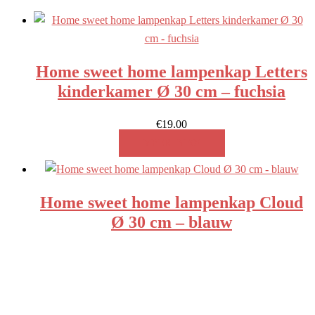
hoog
naar
laag
Home sweet home lampenkap Letters
kinderkamer Ø 30 cm – fuchsia
€
19.00
MEER INFO!
Home sweet home lampenkap Cloud
Ø 30 cm – blauw
€
19.00
MEER INFO!
Zoeken