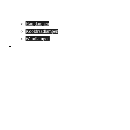
Hanglampen
Kooldraadlampen
Wandlampen
Buitenverlichting