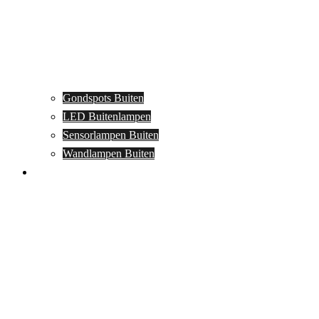
Gondspots Buiten
LED Buitenlampen
Sensorlampen Buiten
Wandlampen Buiten
Specials