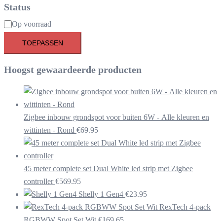
Status
Beschikbaarheid
Op voorraad
TOEPASSEN
Hoogst gewaardeerde producten
Zigbee inbouw grondspot voor buiten 6W - Alle kleuren en
wittinten - Rond
€
69.95
45 meter complete set Dual White led strip met Zigbee
controller
€
569.95
Shelly 1 Gen4
€
23.95
RexTech 4-pack
RGBWW Spot Set Wit
€
169.65