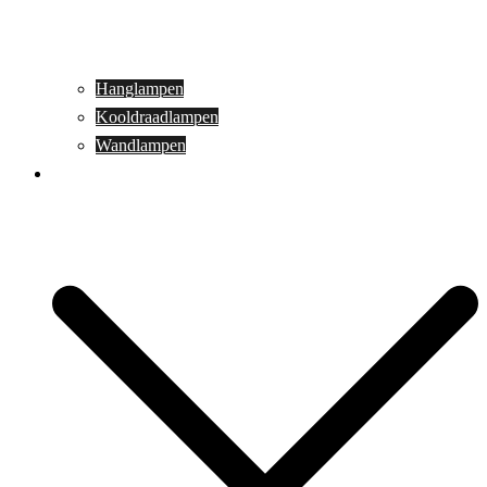
Hanglampen
Kooldraadlampen
Wandlampen
Buitenverlichting