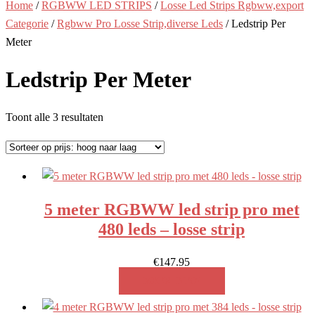
Home
/
RGBWW LED STRIPS
/
Losse Led Strips Rgbww,export
Categorie
/
Rgbww Pro Losse Strip,diverse Leds
/ Ledstrip Per
Meter
Ledstrip Per Meter
Gesorteerd
Toont alle 3 resultaten
op
prijs:
hoog
naar
5 meter RGBWW led strip pro met
laag
480 leds – losse strip
€
147.95
MEER INFO!