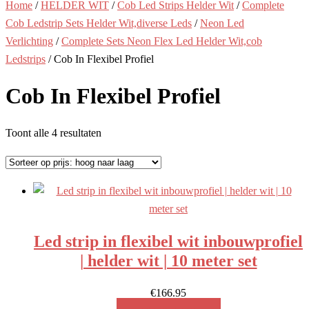
Home
/
HELDER WIT
/
Cob Led Strips Helder Wit
/
Complete
Cob Ledstrip Sets Helder Wit,diverse Leds
/
Neon Led
Verlichting
/
Complete Sets Neon Flex Led Helder Wit,cob
Ledstrips
/ Cob In Flexibel Profiel
Cob In Flexibel Profiel
Gesorteerd
Toont alle 4 resultaten
op
prijs:
hoog
naar
laag
Led strip in flexibel wit inbouwprofiel
| helder wit | 10 meter set
€
166.95